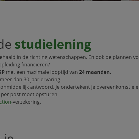
de
studielening
behaald in de richting wetenschappen. En ook de plannen voo
opleiding financieren?
KP
met een maximale looptijd van
24 maanden
.
meer dan 30 jaar ervaring.
nmiddellijk antwoord. Je ondertekent je overeenkomst elek
t per post moet opsturen.
ction
-verzekering.
t
je