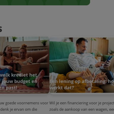
s
welk krediet het
j jouw budget en
Een lening op afbetaling: h
en past!
werkt dat?
ouw goede voornemens voor
Wil je een financiering voor je project
denk je ervan om die
zoals de aankoop van een wagen, ee