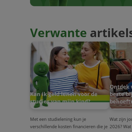
Verwante
artikel
Ontdek 
Kan ik geld lenen voor de
beste bi
studies van mijn kind?
behoeft
Met een studielening kun je
Wat zijn j
verschillende kosten financieren die je
2026? Wat 