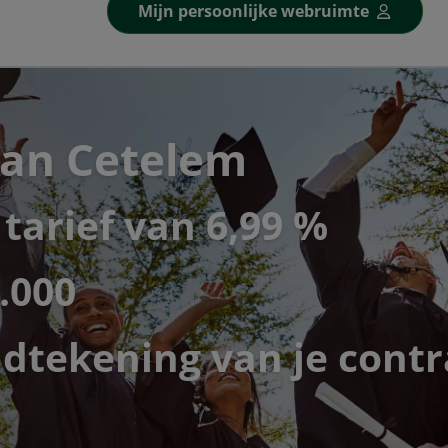
Mijn persoonlijke webruimte
van Cetelem
tarief van 6,99 %
5.000
dtekening van je contr