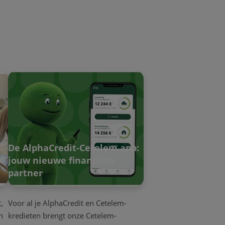
De AlphaCredit-Cetelem app:
oe
jouw nieuwe financiële
partner
,
Voor al je AlphaCredit en Cetelem-
n
kredieten brengt onze Cetelem-