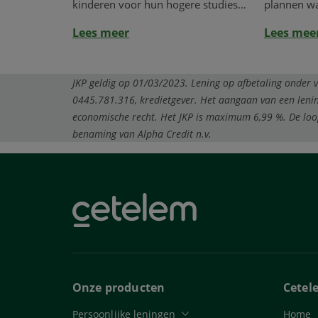
kinderen voor hun hogere studies
plannen waa
maken. He...
droomt, e..
Lees meer
Lees mee
JKP geldig op 01/03/2023. Lening op afbetaling onder
0445.781.316, kredietgever. Het aangaan van een leni
economische recht.
Het JKP is maximum 6,99 %. De lo
benaming van Alpha Credit n.v.
Onze producten
Cetel
Persoonlijke leningen
Home