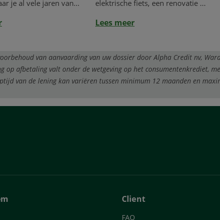
r je al vele jaren van
elektrische fiets, een renovatie ...
.
r
Lees meer
 voorbehoud van aanvaarding van uw dossier door Alpha Credit nv, Wara
ng op afbetaling valt onder de wetgeving op het consumentenkrediet, m
optijd van de lening kan variëren tussen minimum 12 maanden en ma
em
Client
FAQ