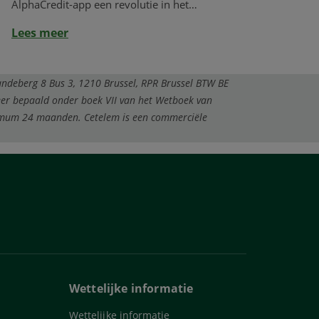
AlphaCredit-app een revolutie in het
dagelijks...
Lees meer
ndeberg 8 Bus 3, 1210 Brussel, RPR Brussel BTW BE
eer bepaald onder boek VII van het Wetboek van
ximum 24 maanden.
Cetelem is een commerciële
Wettelijke informatie
Wettelijke informatie