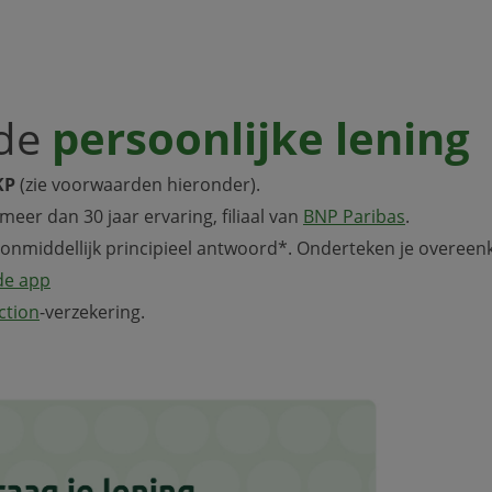
 de
persoonlijke lening
KP
(zie voorwaarden hieronder).
eer dan 30 jaar ervaring, filiaal van
BNP Paribas
.
onmiddellijk principieel antwoord*. Onderteken je overeen
de app
ction
-verzekering.