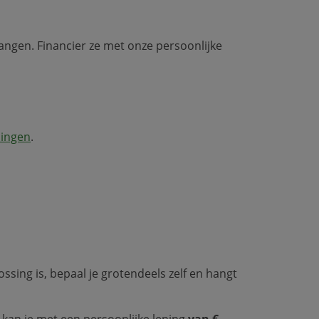
vangen.
Financier ze met onze persoonlijke
ningen
.
ssing is, bepaal je grotendeels zelf en hangt
m kan je met een persoonlijke lening
van €