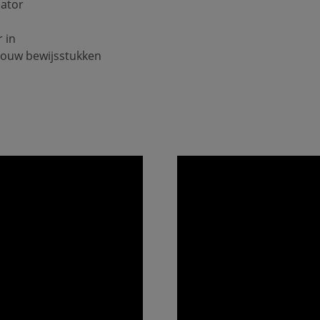
lator
 in
 jouw bewijsstukken