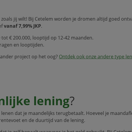
 zoals jij wilt! Bij Cetelem worden je dromen altijd goed ont
ef
vanaf 7,99% JKP
.
 tot € 200.000, looptijd op 12-42 maanden.
agen en looptijden.
n ander project op het oog?
Ontdek ook onze andere type le
lijke lening
?
lenen dat je maandelijks terugbetaalt. Hoeveel je maandaflo
rentevoet en de duurtijd van de lening.
 dat je zelf bepaalt waarvoor je het geld gebruikt. Bij Cetele