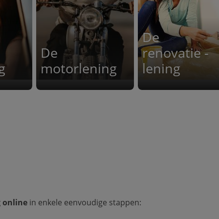
De
De
renovatie -
g
motorlening
lening
g online
in enkele eenvoudige stappen: