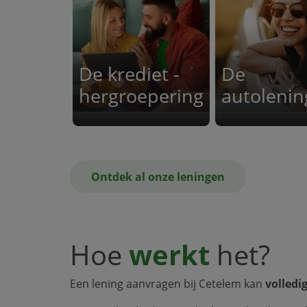
De krediet -
De
hergroepering
autolenin
Ontdek al onze leningen
Hoe
werkt
het?
Een lening aanvragen bij Cetelem kan
volledi