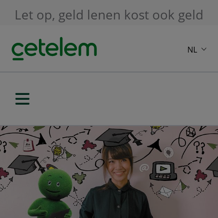
Skip to main content
Let op, geld lenen kost ook geld
NL