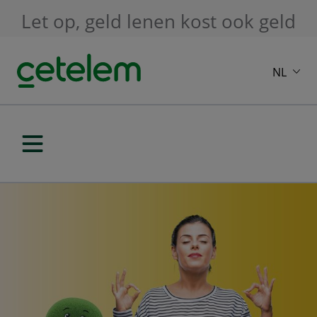
Skip to main content
Let op, geld lenen kost ook geld
NL