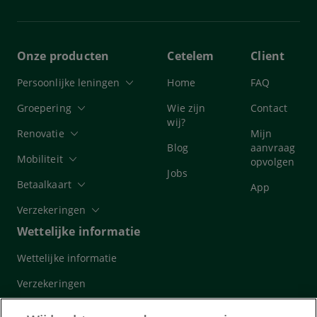
Onze producten
Cetelem
Client
Persoonlijke leningen
Home
FAQ
Groepering
Wie zijn
Contact
wij?
Renovatie
Mijn
Blog
aanvraag
Mobiliteit
opvolgen
Jobs
Betaalkaart
App
Verzekeringen
Wettelijke informatie
Wettelijke informatie
Verzekeringen
Cookies