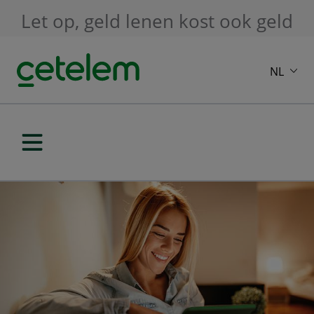
Skip to main content
Let op, geld lenen kost ook geld
NL