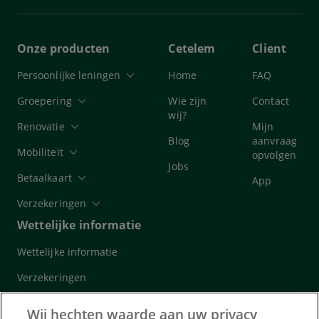
Onze producten
Cetelem
Client
Persoonlijke leningen
Home
FAQ
Groepering
Wie zijn
Contact
wij?
Renovatie
Mijn
Blog
aanvraag
Mobiliteit
opvolgen
Jobs
Betaalkaart
App
Verzekeringen
Wettelijke informatie
Wettelijke informatie
Verzekeringen
Cookies
Wij hechten waarde aan uw privacy