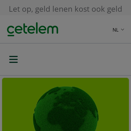
Skip to main content
Let op, geld lenen kost ook geld
NL