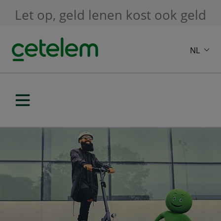
Skip to main content
Let op, geld lenen kost ook geld
NL