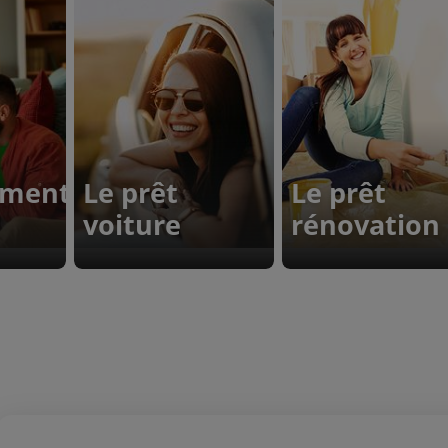
ement
Le prêt
Le prêt
voiture
rénovation