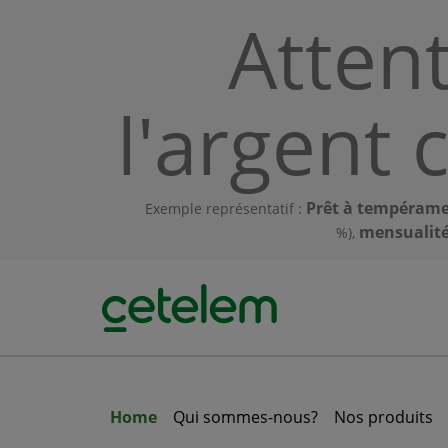
Skip to main content
Atten
l'argent 
Prêt à tempéram
Exemple représentatif :
mensualité
%),
Home
Qui sommes-nous?
Nos produits