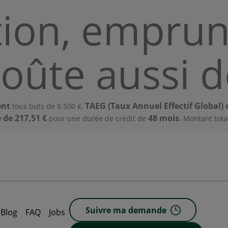
tion, emprun
coûte aussi d
ent
TAEG (Taux Annuel Effectif Global) 
tous buts de 8.500 €,
 de 217,51 €
48 mois
.
pour une durée de crédit de
Montant total
Suivre ma demande
Blog
FAQ
Jobs