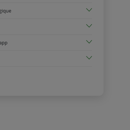
lgique
 app