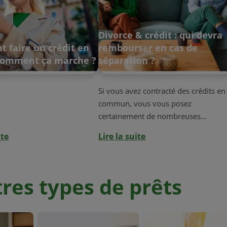
Divorce & crédit : qui devra
 faire un crédit en
rembourser en cas de
 Comment ça marche ?
séparation ?
Si vous avez contracté des crédits en
commun, vous vous posez
certainement de nombreuses
questions. Cetelem vo...
ite
Lire la suite
res types de prêts