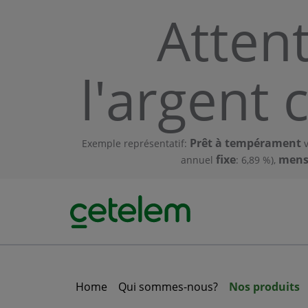
Skip to main content
Atten
l'argent 
Prêt à tempérament
Exemple représentatif:
v
fixe
mensu
annuel
: 6,89 %),
Home
Qui sommes-nous?
Nos produits