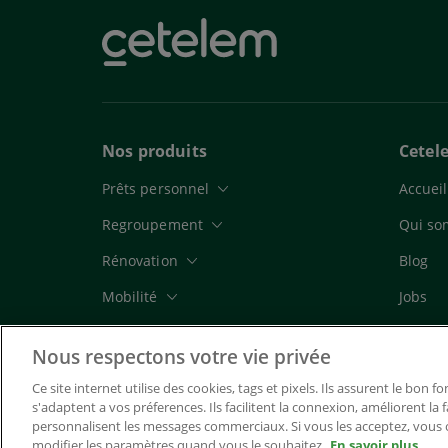
Nos produits
Cetel
Prêts personnel
Accueil
Regroupement
Qui so
Rénovation
Blog
Mobilité
Jobs
Carte de paiement
Nous respectons votre vie privée
Assurances
Ce site internet utilise des cookies, tags et pixels. Ils assurent le bon 
s'adaptent a vos préferences. Ils facilitent la connexion, améliorent la fa
personnalisent les messages commerciaux. Si vous les acceptez, vous 
modifier les paramètres quand vous le souhaitez.
En savoir plus