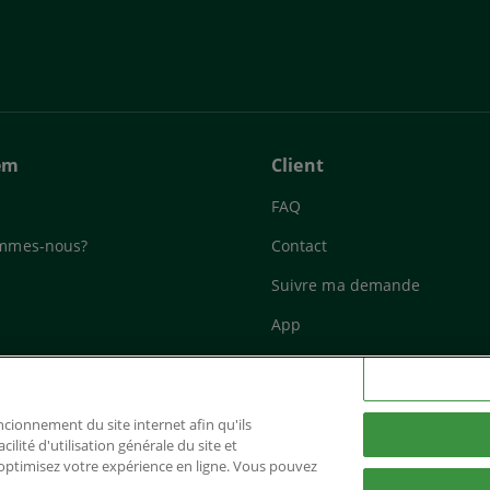
em
Client
FAQ
mmes-nous?
Contact
Suivre ma demande
App
foncionnement du site internet afin qu'ils
cilité d'utilisation générale du site et
optimisez votre expérience en ligne. Vous pouvez