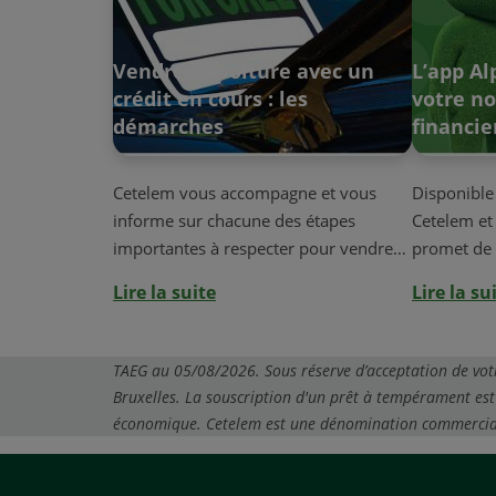
Vendre sa voiture avec un
L’app Al
crédit en cours : les
votre n
démarches
financie
Cetelem vous accompagne et vous
Disponible
informe sur chacune des étapes
Cetelem et
importantes à respecter pour vendre
promet de 
votre voitu...
do...
Lire la suite
Lire la su
TAEG au 05/08/2026. Sous réserve d’acceptation de vot
Bruxelles. La souscription d'un prêt à tempérament est 
économique. Cetelem est une dénomination commercial