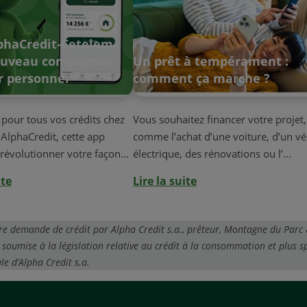
phaCredit-Cetelem :
ouveau compagnon
Un prêt à tempérament :
r personnel
comment ça marche ?
 pour tous vos crédits chez
Vous souhaitez financer votre projet,
 AlphaCredit, cette app
comme l’achat d’une voiture, d’un vé
révolutionner votre façon
électrique, des rénovations ou l’...
ite
Lire la suite
re demande de crédit par Alpha Credit s.a., prêteur, Montagne du Parc
soumise à la législation relative au crédit à la consommation et plus s
e d’Alpha Credit s.a.